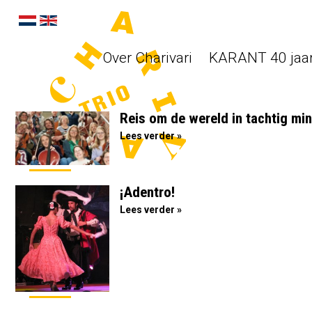
Over Charivari
KARANT 40 jaar 
Reis om de wereld in tachtig mi
Lees verder »
¡Adentro!
Lees verder »