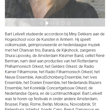
Bart Lelivelt studeerde accordeon bij Miny Dekkers aan de
Hogeschool voor de Kunsten in Arnhem. Hij speelt
volksmuziek, geïmproviseerde en hedendaagse muziek
met het Charivari trio, Baraná, de Kijkshock, zangeres
Shura Lipovsky, de Amsterdam Klezmer Band, cellist René
Berman, nam deel aan producties van het Rotterdams
Philharmonisch Orkest, het Gelders Orkest, de Radio
Kamer Filharmonie, het Radio Filharmonisch Orkest, het
Nieuw Ensemble, Asko|Schönberg Ensemble, het Ives
Ensemble, het Doelen Ensemble, het Nederlands Blazers
Ensemble, het Koninklijk Concertgebouw Orkest, de
Nederlandse Opera, en de Luchtmachtkapel. Bart Lelivelt
was te horen op festivals in onder andere Amsterdam,
Brussel, Parijs, Rome, Berlijn, Moskou, Novosibirsk, St.
Petersburg, Istanbul, Agadir, Cairo, Beirut, Damascus en